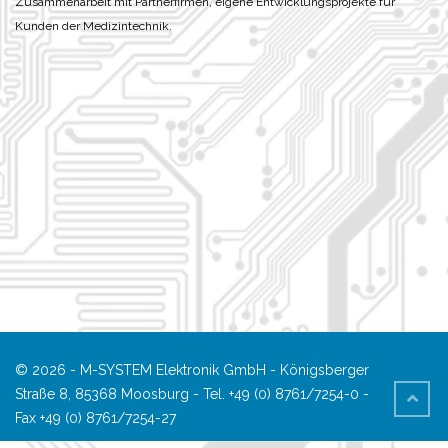
Zusammenarbeit mit Partnerfirmen, eigene Entwicklungsprojekte für
Kunden der Medizintechnik.
© 2026 - M-SYSTEM Elektronik GmbH - Königsberger
Straße 8, 85368 Moosburg - Tel. +49 (0) 8761/7254-0 -
Fax +49 (0) 8761/7254-27